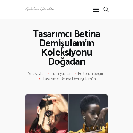
Tasarımcı Betina
Demişulam’ın
ANASAYFA
Koleksiyonu
RÖPORTAJ
ANNE-ÇOCUK
Doğadan
KÜLTÜR SANAT
Anasayfa
Tüm yazılar
Editörün Seçimi
HAKKIMDA
Tasarımcı Betina Demişulam’ın...
İLETIŞIM