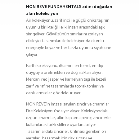
MON REVE FUNDAMENTALS adını doğadan
alan koleksiyon
Air koleksiyonu, zarif inci ile güçlü oniks taşının
uyumlu birlikteliği ile iki insan arasındaki aşkı
simgeliyor. Gökyüzünün sınırlarını zorlayan
etkileyici tasarımları ile koleksiyonda olumlu
enerjisiyle beyaz ve her tarzla uyumlu siyah öne
çıkıyor.
Earth koleksiyonu, ilhamını en temel, en dip
duyguyla üretmekten ve doğmaktan alıyor.
Mercan, red jasper ve karnelyan taşı ile bezeli
zarif ve rafine tasarımlarda toprak tonları ve
canlı kırmızılar göz dolduruyor.
MON REVE’in imzası sayılan zincir ve charmlar
Fire Koleksiyonu’nda yer alıyor. Koleksiyondaki
özgün charmlar, altın kaplama pirinç zincirlerle
kullanılarak farklı stillere uyarlanabiliyor.
Tasarımlardaki zincirler, kırılması gereken ön
yargıları, başarmak için risk almayı ve