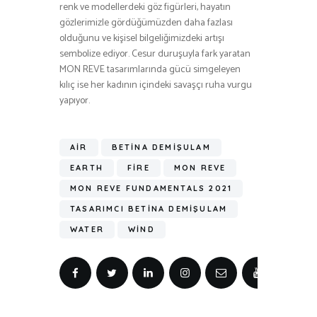
renk ve modellerdeki göz figürleri, hayatın
gözlerimizle gördüğümüzden daha fazlası
olduğunu ve kişisel bilgeliğimizdeki artışı
sembolize ediyor. Cesur duruşuyla fark yaratan
MON REVE tasarımlarında gücü simgeleyen
kılıç ise her kadının içindeki savaşçı ruha vurgu
yapıyor.
AIR
BETINA DEMIŞULAM
EARTH
FIRE
MON REVE
MON REVE FUNDAMENTALS 2021
TASARIMCI BETINA DEMIŞULAM
WATER
WIND