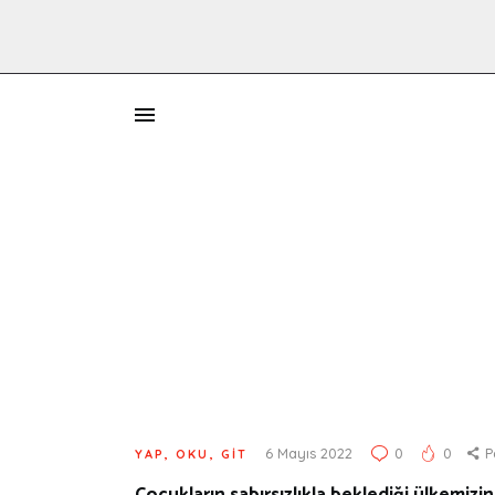
İ
6 Mayıs 2022
0
0
P
YAP, OKU, GIT
Çocukların sabırsızlıkla beklediği ülkemiz