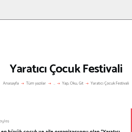
ANASAYFA
RÖPORTAJ
ANNE-ÇOCUK
KÜLTÜR SANAT
HAKKIMDA
LETIŞIM
Yaratıcı Çocuk Festivali
Anasayfa
Tüm yazılar
...
Yap, Oku, Git
Yaratıcı Çocuk Festivali
aylaş
in en büyük çocuk ve aile organizasyonu olan “Yaratıcı