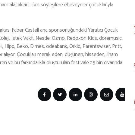
ham alacaklar. Tüm söyleşilere ebeveynler çocuklarıyla
rkası Faber-Castell ana sponsorluğundaki Yaratıcı Çocuk
 Koleji, İstek Vakfı, Nestle, Ozmo, Redoxon Kids, doremusic,
l, Hipp, Beko, Dimes, odeabank, Orkid, Parentswiser, Pritt,
er alıyor. Çocukları merak eden, düşünen, hisseden, ilham
ren ve bu farkındalıkla oluşturulan festivale 25 bin civarında