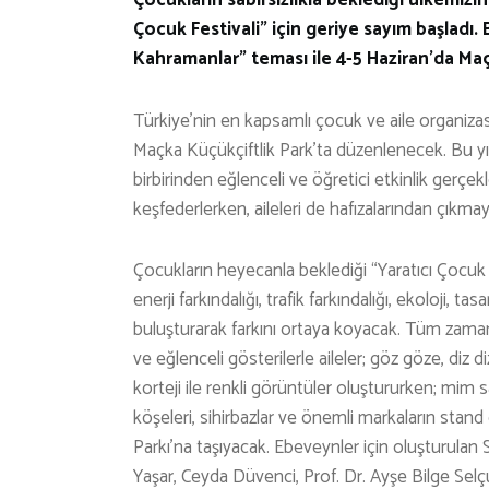
Çocuk Festivali” için geriye sayım başladı.
Kahramanlar” teması ile 4-5 Haziran’da Maç
Türkiye’nin en kapsamlı çocuk ve aile organizas
Maçka Küçükçiftlik Park’ta düzenlenecek. Bu yıl
birbirinden eğlenceli ve öğretici etkinlik gerçekle
keşfederlerken, aileleri de hafızalarından çıkma
Çocukların heyecanla beklediği “Yaratıcı Çocuk F
enerji farkındalığı, trafik farkındalığı, ekoloji, 
buluşturarak farkını ortaya koyacak. Tüm zama
ve eğlenceli gösterilerle aileler; göz göze, diz 
korteji ile renkli görüntüler oluştururken; mim s
köşeleri, sihirbazlar ve önemli markaların stand
Parkı’na taşıyacak. Ebeveynler için oluşturulan
Yaşar, Ceyda Düvenci, Prof. Dr. Ayşe Bilge Selçu