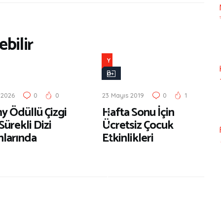
bilir
Y
a
p
 2026
0
0
23 Mayıs 2019
0
1
,
 Ödüllü Çizgi
Hafta Sonu İçin
O
Sürekli Dizi
Ücretsiz Çocuk
k
nlarında
Etkinlikleri
u
,
G
i
t