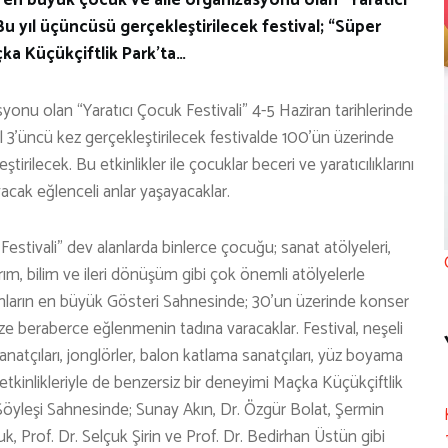
 Bu yıl üçüncüsü gerçekleştirilecek festival; “Süper
ka Küçükçiftlik Park’ta…
yonu olan “Yaratıcı Çocuk Festivali” 4-5 Haziran tarihlerinde
 3’üncü kez gerçekleştirilecek festivalde 100’ün üzerinde
ştirilecek. Bu etkinlikler ile çocuklar beceri ve yaratıcılıklarını
yacak eğlenceli anlar yaşayacaklar.
estivali” dev alanlarda binlerce çocuğu; sanat atölyeleri,
tasarım, bilim ve ileri dönüşüm gibi çok önemli atölyelerle
nların en büyük Gösteri Sahnesinde; 30’un üzerinde konser
dize beraberce eğlenmenin tadına varacaklar. Festival, neşeli
anatçıları, jonglörler, balon katlama sanatçıları, yüz boyama
 etkinlikleriyle de benzersiz bir deneyimi Maçka Küçükçiftlik
 Söyleşi Sahnesinde; Sunay Akın, Dr. Özgür Bolat, Şermin
k, Prof. Dr. Selçuk Şirin ve Prof. Dr. Bedirhan Üstün gibi