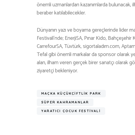
önemli uzmanlardan kazanımlarda bulunacak, il
beraber katılabilecekler.
Dünyanın yazı ve boyama gereçlerinde lider ma
Festivali’nde; EnerjiSA, Pınar Kido, Bahçeşehir
CarrefourSA, Tüvtürk, sigortaladım.com, Aptami
Tefal gibi önemli markalar da sponsor olarak y
alan, ilham veren gerçek birer sanatçı olarak gö
ziyaretçi bekleniyor.
MAÇKA KÜÇÜKÇIFTLIK PARK
SÜPER KAHRAMANLAR
YARATICI ÇOCUK FESTIVALI