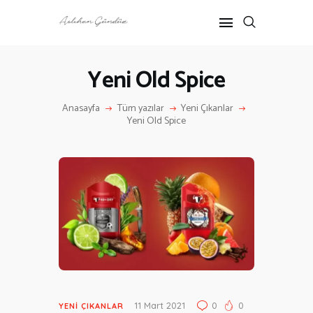
Yeni Old Spice
ANASAYFA
Anasayfa
Tüm yazılar
Yeni Çıkanlar
RÖPORTAJ
Yeni Old Spice
ANNE-ÇOCUK
KÜLTÜR SANAT
HAKKIMDA
İLETIŞIM
11 Mart 2021
0
0
YENI ÇIKANLAR