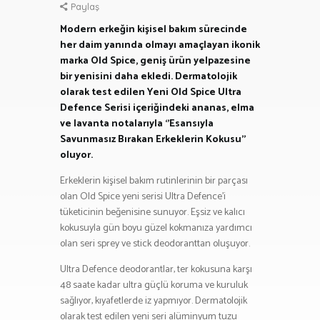
Paylaş
Modern erkeğin kişisel bakım sürecinde
her daim yanında olmayı amaçlayan ikonik
marka Old Spice, geniş ürün yelpazesine
bir yenisini daha ekledi. Dermatolojik
olarak test edilen Yeni Old Spice Ultra
Defence Serisi içeriğindeki ananas, elma
ve lavanta notalarıyla ‘’Esansıyla
Savunmasız Bırakan Erkeklerin Kokusu’’
oluyor.
Erkeklerin kişisel bakım rutinlerinin bir parçası
olan Old Spice yeni serisi Ultra Defence’i
tüketicinin beğenisine sunuyor. Eşsiz ve kalıcı
kokusuyla gün boyu güzel kokmanıza yardımcı
olan seri sprey ve stick deodoranttan oluşuyor.
Ultra Defence deodorantlar, ter kokusuna karşı
48 saate kadar ultra güçlü koruma ve kuruluk
sağlıyor, kıyafetlerde iz yapmıyor. Dermatolojik
olarak test edilen yeni seri alüminyum tuzu