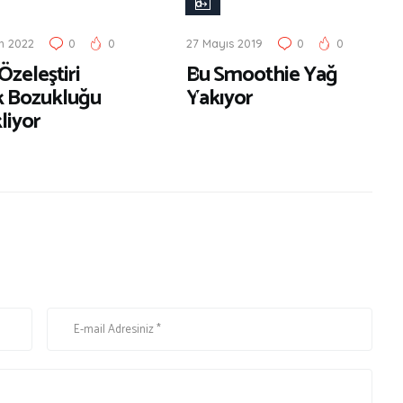
a
ğ
m 2022
0
0
27 Mayıs 2019
0
0
l
 Özeleştiri
Bu Smoothie Yağ
ı
k Bozukluğu
Yakıyor
k
liyor