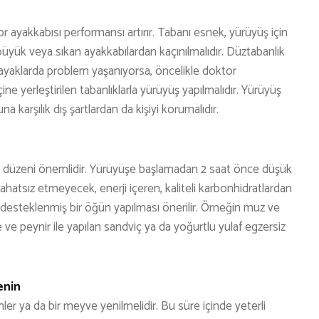
 ayakkabısı performansı artırır. Tabanı esnek, yürüyüş için
büyük veya sıkan ayakkabılardan kaçınılmalıdır. Düztabanlık
le ayaklarda problem yaşanıyorsa, öncelikle doktor
ne yerleştirilen tabanlıklarla yürüyüş yapılmalıdır. Yürüyüş
 karşılık dış şartlardan da kişiyi korumalıdır.
 düzeni önemlidir. Yürüyüşe başlamadan 2 saat önce düşük
rahatsız etmeyecek, enerji içeren, kaliteli karbonhidratlardan
a desteklenmiş bir öğün yapılması önerilir. Örneğin muz ve
 ve peynir ile yapılan sandviç ya da yoğurtlu yulaf egzersiz
enin
er ya da bir meyve yenilmelidir. Bu süre içinde yeterli