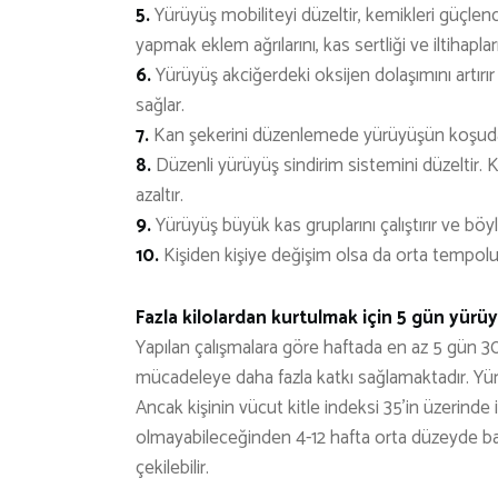
5.
Yürüyüş mobiliteyi düzeltir, kemikleri güçlendi
yapmak eklem ağrılarını, kas sertliği ve iltihapları 
6.
Yürüyüş akciğerdeki oksijen dolaşımını artırır
sağlar.
7.
Kan şekerini düzenlemede yürüyüşün koşuda
8.
Düzenli yürüyüş sindirim sistemini düzeltir. Kabı
azaltır.
9.
Yürüyüş büyük kas gruplarını çalıştırır ve böyle
10.
Kişiden kişiye değişim olsa da orta tempolu 
Fazla kilolardan kurtulmak için 5 gün yürüy
Yapılan çalışmalara göre haftada en az 5 gün 30
mücadeleye daha fazla katkı sağlamaktadır. Yürüme
Ancak kişinin vücut kitle indeksi 35’in üzerinde
olmayabileceğinden 4-12 hafta orta düzeyde b
çekilebilir.