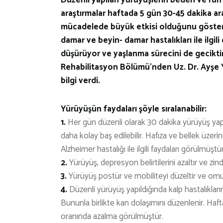
araştırmalar haftada 5 gün 30-45 dakika ara
mücadelede büyük etkisi olduğunu gösteri
damar ve beyin- damar hastalıkları ile ilgili
düşürüyor ve yaşlanma sürecini de geciktir
Rehabilitasyon Bölümü’nden Uz. Dr. Ayşe 
bilgi verdi.
Yürüyüşün faydaları şöyle sıralanabilir:
1.
Her gün düzenli olarak 30 dakika yürüyüş yapmak
daha kolay baş edilebilir. Hafıza ve bellek üzeri
Alzheimer hastalığı ile ilgili faydaları görülmüştür
2.
Yürüyüş, depresyon belirtilerini azaltır ve zind
3.
Yürüyüş postür ve mobiliteyi düzeltir ve omur
4.
Düzenli yürüyüş yapıldığında kalp hastalıkların
Bununla birlikte kan dolaşımını düzenlenir. Haft
oranında azalma görülmüştür.