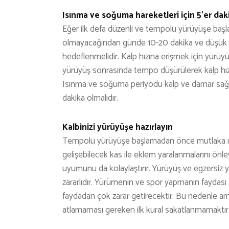
Isınma ve soğuma hareketleri için 5’er daki
Eğer ilk defa düzenli ve tempolu yürüyüşe ba
olmayacağından günde 10-20 dakika ve düşük şid
hedeflenmelidir. Kalp hızına erişmek için yürüyüş
yürüyüş sonrasında tempo düşürülerek kalp hız
Isınma ve soğuma periyodu kalp ve damar sağlığ
dakika olmalıdır.
Kalbinizi yürüyüşe hazırlayın
Tempolu yürüyüşe başlamadan önce mutlaka ısın
gelişebilecek kas ile eklem yaralanmalarını önle
uyumunu da kolaylaştırır. Yürüyüş ve egzersiz 
zararlıdır. Yürümenin ve spor yapmanın faydası s
faydadan çok zarar getirecektir. Bu nedenle a
atlamaması gereken ilk kural sakatlanmamaktır