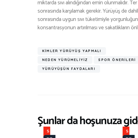
miktarda sıvı alındığından emin olunmalıdır. Ter
sonrasında karşılamak gerekir. Yürüyüş de dahi
sonrasında uygun sıvı tüketimiyle yorgunluğun 
konsantrasyonun artırılması ve sakatlıkların önl
KIMLER YÜRÜYÜŞ YAPMALI
NEDEN YÜRÜMELIYIZ
SPOR ÖNERILERI
YÜRÜYÜŞÜN FAYDALARI
Şunlar da hoşunuza gide
S
S