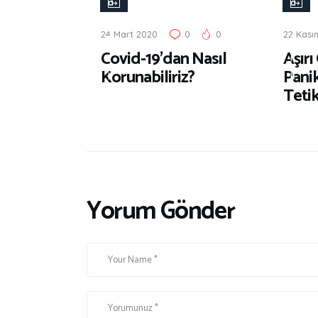
a
a
ğ
ğ
24 Mart 2020
0
0
22 Kası
l
l
Covid-19’dan Nasıl
Aşırı
ı
ı
Korunabiliriz?
Pani
k
k
Tetik
Yorum Gönder