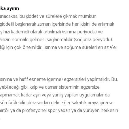
ka ayırın
şlanacaksa, bu şiddet ve sürelere çıkmak mümkün
detli başlanarak zaman içerisinde her ikisini de artırmak
 hızı kademeli olarak artırılmalı (ısınma periyodu) ve
ınızın normale gelmesi sağlanmalıdır (soğuma periyodu).
ı için çok önemlidir. Isınma ve soğuma süreleri en az 5’er
ma ve hafif esneme (germe) egzersizleri yapılmalıdır. Bu,
yebileceği gibi, kalp ve damar sisteminin egzersize
yapmamak kadar aşırı veya yanlış yapılan uygulamalar da
ürdürülebilir olmasından gelir. Eğer sakatlık araya girerse
matör ya da profesyonel spor yapan ya da yürüyen herkesin
.