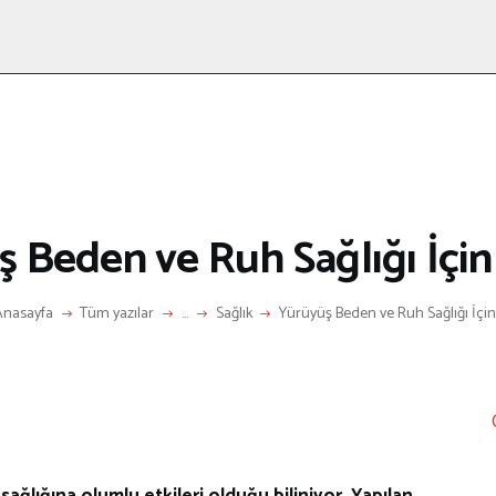
ANASAYFA
RÖPORTAJ
ANNE-ÇOCUK
KÜLTÜR SANAT
HAKKIMDA
LETIŞIM
 Beden ve Ruh Sağlığı İçi
Anasayfa
Tüm yazılar
...
Sağlık
Yürüyüş Beden ve Ruh Sağlığı İçin.
ağlığına olumlu etkileri olduğu biliniyor. Yapılan