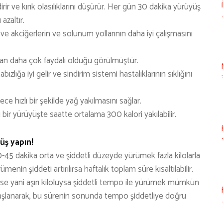
rir ve kırık olasılıklarını düşürür. Her gün 30 dakika yürüyüş
azaltır.
 ve akciğerlerin ve solunum yollarının daha iyi çalışmasını
n daha çok faydalı olduğu görülmüştür.
zlığa iyi gelir ve sindirim sistemi hastalıklarının sıklığını
ce hızlı bir şekilde yağ yakılmasını sağlar.
bir yürüyüşte saatte ortalama 300 kalori yakılabilir.
üş yapın!
-45 dakika orta ve şiddetli düzeyde yürümek fazla kilolarla
nin şiddeti artırılırsa haftalık toplam süre kısaltılabilir.
 ise yani aşırı kiloluysa şiddetli tempo ile yürümek mümkün
aşlanarak, bu sürenin sonunda tempo şiddetliye doğru