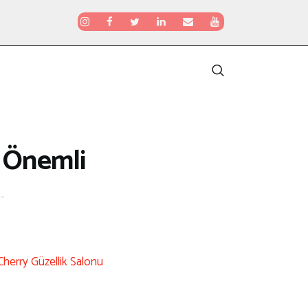
n Önemli
..
Cherry Güzellik Salonu