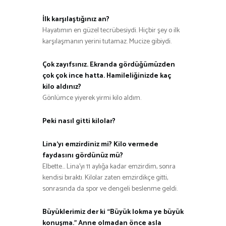
İlk karşılaştığınız an?
Hayatımın en güzel tecrübesiydi. Hiçbir şey o ilk
karşılaşmanın yerini tutamaz. Mucize gibiydi.
Çok zayıfsınız. Ekranda gördüğümüzden
çok çok ince hatta. Hamileliğinizde kaç
kilo aldınız?
Gönlümce yiyerek yirmi kilo aldım.
Peki nasıl gitti kilolar?
Lina’yı emzirdiniz mi? Kilo vermede
faydasını gördünüz mü?
Elbette… Lina’yı 11 aylığa kadar emzirdim, sonra
kendisi bıraktı. Kilolar zaten emzirdikçe gitti,
sonrasında da spor ve dengeli beslenme geldi.
Büyüklerimiz der ki “Büyük lokma ye büyük
konuşma.” Anne olmadan önce asla