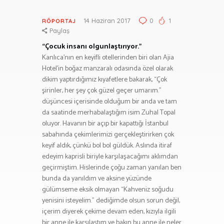
14 Haziran 2017
0
1
RÖPORTAJ
Paylaş
“Çocuk insanı olgunlaştırıyor.”
Kanlıca’nın en keyifli otellerinden biri olan Ajia
Hotel’in boğaz manzaralı odasında özel olarak
dikim yaptırdığımız kıyafetlere bakarak, “Çok
şirinler, her şey çok güzel geçer umarım.”
düşüncesi içerisinde olduğum bir anda ve tam
da saatinde merhabalaştığım isim Zuhal Topal
oluyor. Havanın bir açıp bir kapattığı İstanbul
sabahında çekimlerimizi gerçekleştirirken çok
keyif aldık, çünkü bol bol güldük. Aslında itiraf
edeyim kaprisli biriyle karşılaşacağımı aklımdan
geçirmiştim. Hislerinde çoğu zaman yanılan ben
bunda da yanıldım ve aksine yüzünde
gülümseme eksik olmayan “Kahveniz soğudu
yenisini isteyelim.” dediğimde olsun sorun değil,
içerim diyerek çekime devam eden, kızıyla ilgili
bir anne ile karşılaştım ve bakın bu anne ile neler