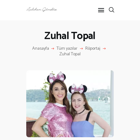
Zuhal Topal
ANASAYFA
Anasayfa
Tüm yazılar
Röportaj
RÖPORTAJ
Zuhal Topal
ANNE-ÇOCUK
KÜLTÜR SANAT
HAKKIMDA
İLETIŞIM