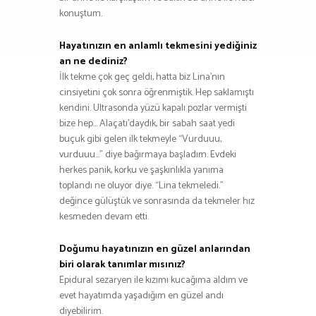
konuştum.
Hayatınızın en anlamlı tekmesini yediğiniz
an ne dediniz?
İlk tekme çok geç geldi, hatta biz Lina’nın
cinsiyetini çok sonra öğrenmiştik. Hep saklamıştı
kendini. Ultrasonda yüzü kapalı pozlar vermişti
bize hep… Alaçatı’daydık, bir sabah saat yedi
buçuk gibi gelen ilk tekmeyle “Vurduuu,
vurduuu…” diye bağırmaya başladım. Evdeki
herkes panik, korku ve şaşkınlıkla yanıma
toplandı ne oluyor diye. “Lina tekmeledi.”
değince gülüştük ve sonrasında da tekmeler hız
kesmeden devam etti.
Doğumu hayatınızın en güzel anlarından
biri olarak tanımlar mısınız?
Epidural sezaryen ile kızımı kucağıma aldım ve
evet hayatımda yaşadığım en güzel andı
diyebilirim.