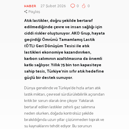
27 Şubat 2026
0
0
HABER
Paylaş
Atık lastikler, doğru şekilde bertaraf
edilmediğinde çevre ve insan sağlığı için
ciddi riskler oluşturuyor. AKO Grup, hayata
geçirdiği Ömrünü Tamamlamış Lastik
(ÖTL) Geri Dönüşüm Tesisi ile atık
lastikleri ekonomiye kazandırırken,
karbon salımının azaltılmasına da önemli
katkı sağlıyor. Yıllık 75 bin ton kapasiteye
sahip tesis, Türkiye’nin sıfır atık hedefine
güçlü bir destek sunuyor.
Dünya genelinde ve Türkiye’de hızla artan atık
lastik miktarı, çevresel sürdürülebilirlik açısından
kritik bir sorun olarak öne çıkıyor. Yakılarak
bertaraf edilen lastikler zehirli gaz salımına
neden olurken, doğada kontrolsüz şekilde
bırakıldığında uzun yıllar çözünmeden toprak ve
su kaynaklarını tehdit ediyor. Bu sorunun