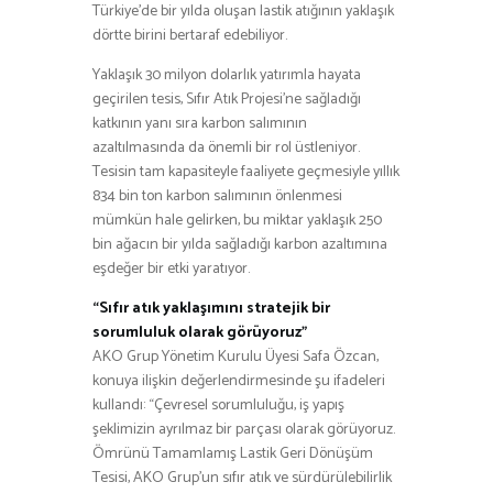
Türkiye’de bir yılda oluşan lastik atığının yaklaşık
dörtte birini bertaraf edebiliyor.
Yaklaşık 30 milyon dolarlık yatırımla hayata
geçirilen tesis, Sıfır Atık Projesi’ne sağladığı
katkının yanı sıra karbon salımının
azaltılmasında da önemli bir rol üstleniyor.
Tesisin tam kapasiteyle faaliyete geçmesiyle yıllık
834 bin ton karbon salımının önlenmesi
mümkün hale gelirken, bu miktar yaklaşık 250
bin ağacın bir yılda sağladığı karbon azaltımına
eşdeğer bir etki yaratıyor.
“Sıfır atık yaklaşımını stratejik bir
sorumluluk olarak görüyoruz”
AKO Grup Yönetim Kurulu Üyesi Safa Özcan,
konuya ilişkin değerlendirmesinde şu ifadeleri
kullandı: “Çevresel sorumluluğu, iş yapış
şeklimizin ayrılmaz bir parçası olarak görüyoruz.
Ömrünü Tamamlamış Lastik Geri Dönüşüm
Tesisi, AKO Grup’un sıfır atık ve sürdürülebilirlik