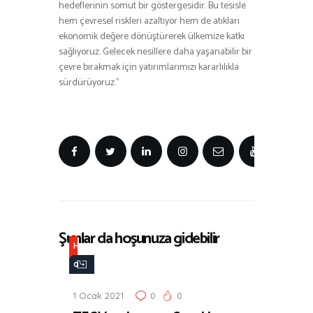
hedeflerinin somut bir göstergesidir. Bu tesisle
hem çevresel riskleri azaltıyor hem de atıkları
ekonomik değere dönüştürerek ülkemize katkı
sağlıyoruz. Gelecek nesillere daha yaşanabilir bir
çevre bırakmak için yatırımlarımızı kararlılıkla
sürdürüyoruz.”
Şunlar da hoşunuza gidebilir
H
a
b
1 Ocak 2021
0
0
e