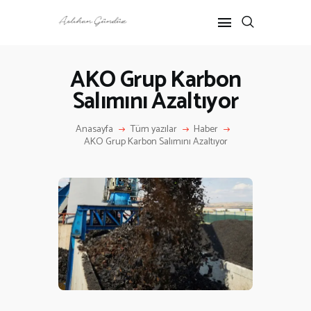
AKO Grup Karbon
Salımını Azaltıyor
ANASAYFA
RÖPORTAJ
Anasayfa
Tüm yazılar
Haber
ANNE-ÇOCUK
AKO Grup Karbon Salımını Azaltıyor
KÜLTÜR SANAT
HAKKIMDA
İLETIŞIM