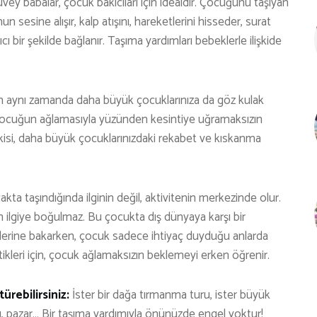
üvey babalar, çocuk bakıcıları için idealdir. Çocuğunu taşıyan
sesine alışır, kalp atışını, hareketlerini hisseder, surat
cı bir şekilde bağlanır. Taşıma yardımları bebeklerle ilişkide
en aynı zamanda daha büyük çocuklarınıza da göz kulak
ir çocuğun ağlamasıyla yüzünden kesintiye uğramaksızın
etkisi, daha büyük çocuklarınızdaki rekabet ve kıskanma
kta taşındığında ilginin değil, aktivitenin merkezinde olur.
ilgiye boğulmaz. Bu çocukta dış dünyaya karşı bir
güçlerine bakarken, çocuk sadece ihtiyaç duyduğu anlarda
tikleri için, çocuk ağlamaksızın beklemeyi erken öğrenir.
ürebilirsiniz:
İster bir dağa tırmanma turu, ister büyük
şı, pazar… Bir taşıma yardımıyla önünüzde engel yoktur!