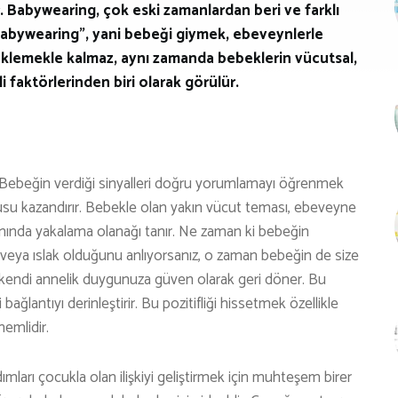
r. Babywearing, çok eski zamanlardan beri ve farklı
Babywearing”, yani bebeği giymek, ebeveynlerle
esteklemekle kalmaz, aynı zamanda bebeklerin vücutsal,
i faktörlerinden biri olarak görülür.
Bebeğin verdiği sinyalleri doğru yorumlamayı öğrenmek
su kazandırır. Bebekle olan yakın vücut teması, ebeveyne
 anında yakalama olanağı tanır. Ne zaman ki bebeğin
 veya ıslak olduğunu anlıyorsanız, o zaman bebeğin de size
 kendi annelik duygunuza güven olarak geri döner. Bu
i bağlantıyı derinleştirir. Bu pozitifliği hissetmek özellikle
emlidir.
mları çocukla olan ilişkiyi geliştirmek için muhteşem birer