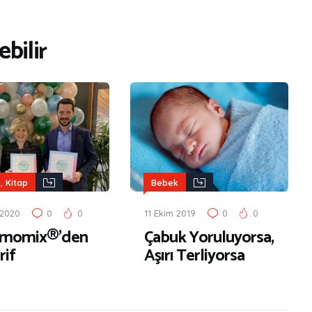
bilir
,
Kitap
Bebek
 2020
0
0
11 Ekim 2019
0
0
rmomix®’den
Çabuk Yoruluyorsa,
rif
Aşırı Terliyorsa