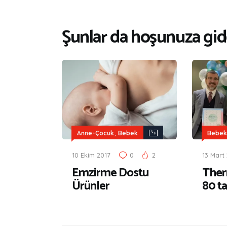
Şunlar da hoşunuza gide
,
Anne-Çocuk
Bebek
Bebek
10 Ekim 2017
0
2
13 Mart
Emzirme Dostu
The
Ürünler
80 ta