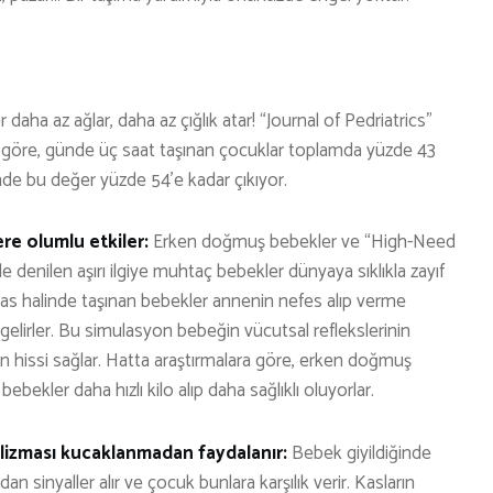
daha az ağlar, daha az çığlık atar! “Journal of Pedriatrics”
na göre, günde üç saat taşınan çocuklar toplamda yüzde 43
nde bu değer yüzde 54’e kadar çıkıyor.
re olumlu etkiler:
Erken doğmuş bebekler ve “High-Need
 denilen aşırı ilgiye muhtaç bebekler dünyaya sıklıkla zayıf
emas halinde taşınan bebekler annenin nefes alıp verme
e gelirler. Bu simulasyon bebeğin vücutsal reflekslerinin
n hissi sağlar. Hatta araştırmalara göre, erken doğmuş
ebekler daha hızlı kilo alıp daha sağlıklı oluyorlar.
lizması kucaklanmadan faydalanır:
Bebek giyildiğinde
n sinyaller alır ve çocuk bunlara karşılık verir. Kasların