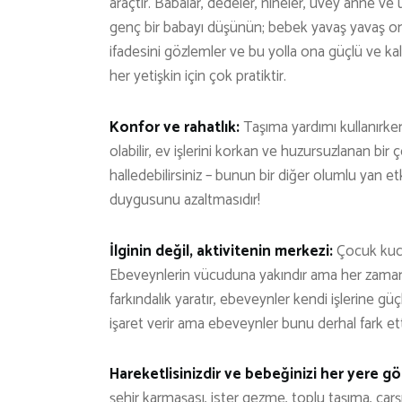
araçtır. Babalar, dedeler, nineler, üvey anne ve 
genç bir babayı düşünün; bebek yavaş yavaş onun 
ifadesini gözlemler ve bu yolla ona güçlü ve kalı
her yetişkin için çok pratiktir.
Konfor ve rahatlık:
Taşıma yardımı kullanırk
olabilir, ev işlerini korkan ve huzursuzlanan b
halledebilirsiniz – bunun bir diğer olumlu yan 
duygusunu azaltmasıdır!
İlginin değil, aktivitenin merkezi:
Çocuk kuca
Ebeveynlerin vücuduna yakındır ama her zaman 
farkındalık yaratır, ebeveynler kendi işlerine 
işaret verir ama ebeveynler bunu derhal fark et
Hareketlisinizdir ve bebeğinizi her yere göt
şehir karmaşası, ister gezme, toplu taşıma, çar