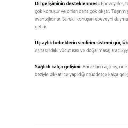
Dil gelişiminin desteklenmesi:
Ebeveynler, t
çok konuşur ve onları daha çok okşar. Taşınm
avantajlıdırlar. Sürekli konuşan ebeveyni duymak t
getirir.
Üç aylık bebeklerin sindirim sistemi güçlükl
esnasındaki vücut ısısı ve doğal masaj aracılığıyl
Sağlıklı kalça gelişimi:
Bacakların açılmış, öne
beziyle dikkatlice yapıldığı müddetçe kalça gelişi