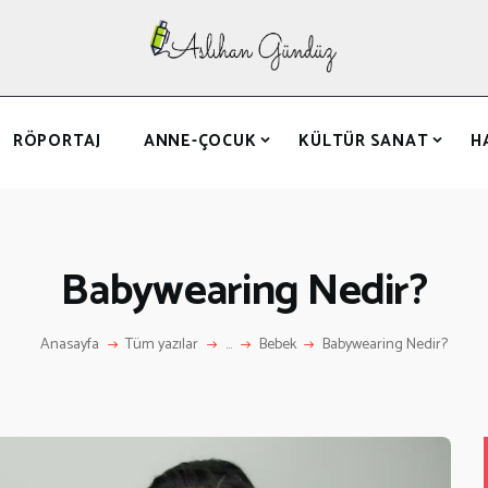
ANASAYFA
RÖPORTAJ
ANNE-ÇOCUK
RÖPORTAJ
ANNE-ÇOCUK
KÜLTÜR SANAT
H
KÜLTÜR SANAT
HAKKIMDA
LETIŞIM
Babywearing Nedir?
Anasayfa
Tüm yazılar
...
Bebek
Babywearing Nedir?