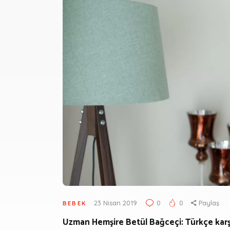
23 Nisan 2019
0
0
Paylaş
BEBEK
Uzman Hemşire Betül Bağceçi: Türkçe karşıl